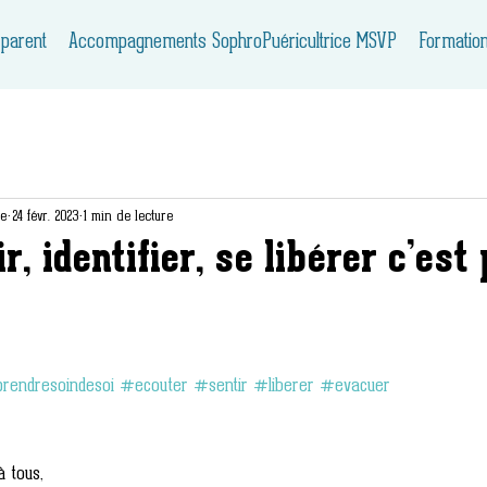
 parent
Accompagnements SophroPuéricultrice MSVP
Formatio
ie
24 févr. 2023
1 min de lecture
, identifier, se libérer c’est p
rendresoindesoi
#ecouter
#sentir
#liberer
#evacuer
à tous,