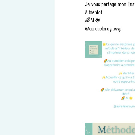
Je vous partage mon illu
A bientôt 
🌈AL🌟
@aurelieleroymsvp