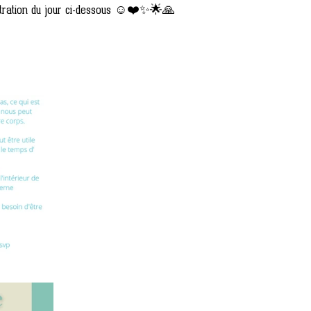
stration du jour ci-dessous ☺️❤️✨🌟🙏