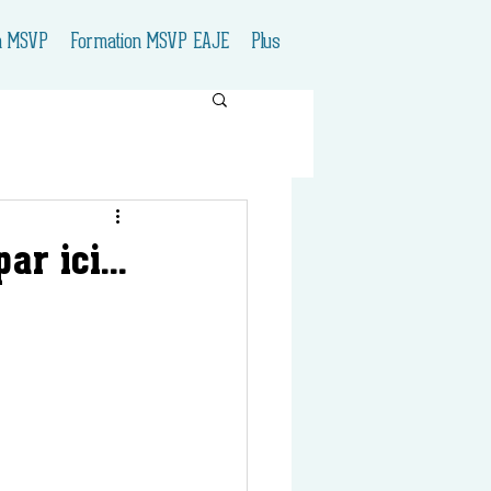
n MSVP
Formation MSVP EAJE
Plus
ar ici...