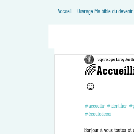
Accueil
Ouvrage Ma bible du devenir
Sophrologie Leroy Aurél
🌈Accueillir
☺️
#accueillir
#identifier
#p
#écoutedesoi
Bonjour à vous toutes et 