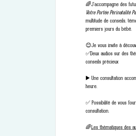
🌈J'accompagne des futur
Votre Portée Périnatalité Pa
multitude de conseils, tém
premiers jours du bébé. 
😊Je vous invite à découv
✅Deux audios sur des thém
conseils précieux 
▶️ Une consultation accom
heure. 
✅ Possibilité de vous fou
consultation.
🌈
Les thématiques des au