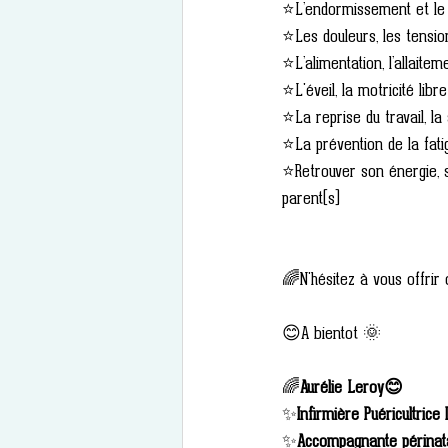
⭐L’endormissement et le
⭐Les douleurs, les tensions
⭐L’alimentation, l’allaitem
⭐L'éveil, la motricité libre
⭐La reprise du travail, la
⭐La prévention de la fati
⭐Retrouver son énergie, se
parent(s) 
🌈N'hésitez à vous offrir 
😊A bientot 🌞
🌈
Aurélie Leroy😊
✨
Infirmière Puéricultrice
✨
Accompagnante périnatal