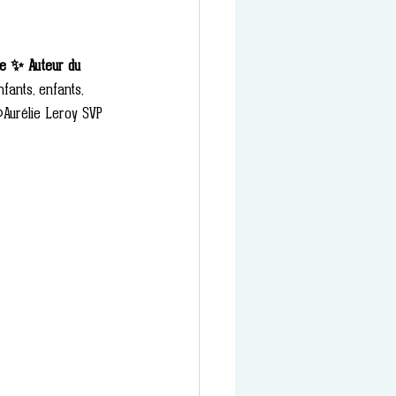
ce ✨ Auteur du 
fants, enfants, 
©Aurélie Leroy SVP 