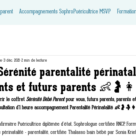
 parent
Accompagnements SophroPuéricultrice MSVP
Formatio
ie
3 déc. 2021
2 min de lecture
Sérénité parentalité périnatal
nts et futurs parents 👶🤰
ir le coffret 
Sérénité Bébé Parent
 pour vous, futurs parents, parents 
nsultation d'1 heure accompagnement Parentalité Périnatalité 👶🤰🤱
firmière Puéricultrice diplômée d'état, Sophrologue certifiée RNCP, Form
rinatalité - parentalité, certifiée Thalasso bain bébé par Sonia Krief