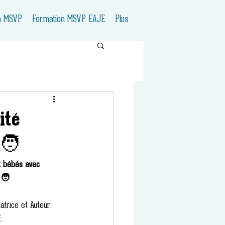
n MSVP
Formation MSVP EAJE
Plus
ité
🧑
et bébés avec 
🧑
atrice et Auteur.  
. 