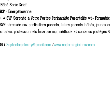
 Bébé Sonia Krief 
NCP - Énergéticienne
  « SVP Sérénité à Votre Portée Périnatalité Parentalité »✨ Formatri
 SVP 
adressée aux particuliers parents, futurs parents, bébés, jeunes en
nsi qu’aux professionnels (marque inpi, méthode et contenus protégés 
86
/
Sophrologieleroy@gmail.com
/
www.sophrologieleroy.com