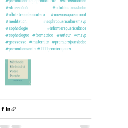
#preventionrisqueprématurité
#stressmaman
#stressbébé
#effetdustressbebe
#effetstressdesinutero
#moyensapaisement
#meditation
#sophropuericulturemsvp
#sophrologie
#infirmierepuericultrice
#sophrologue
#formatrice
#auteur
#msvp
#grossesse
#maternité
#premiersjoursbebe
#preventionsante
#1000premiersjours