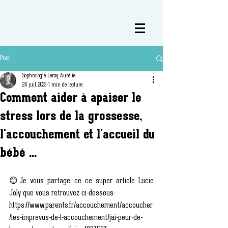
Post
Sophrologie Leroy Aurélie
24 juil. 2023
1 min de lecture
Comment aider à apaiser le
stress lors de la grossesse,
l'accouchement et l'accueil du
bébé ...
😊Je vous partage ce ce super article Lucie 
Joly que vous retrouvez ci-dessous:
https://www.parents.fr/accouchement/accoucher
/les-imprevus-de-l-accouchement/jai-peur-de-