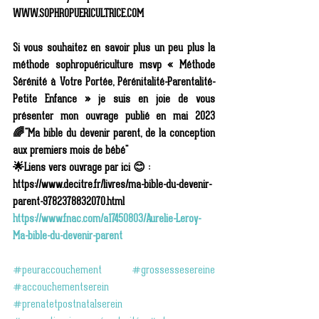
WWW.SOPHROPUERICULTRICE.COM 
Si vous souhaitez en savoir plus un peu plus la 
méthode sophropuériculture msvp « Méthode 
Sérénité à Votre Portée, Pérénitalité-Parentalité- 
Petite Enfance » je suis en joie de vous 
présenter mon ouvrage publié en mai 2023 
🌈"Ma bible du devenir parent, de la conception 
aux premiers mois de bébé" 
🌟Liens vers ouvrage par ici 😊 :
https://www.decitre.fr/livres/ma-bible-du-devenir-
parent-9782378832070.html
https://www.fnac.com/a17450803/Aurelie-Leroy-
Ma-bible-du-devenir-parent
#peuraccouchement
#grossessesereine
#accouchementserein
#prenatetpostnatalserein