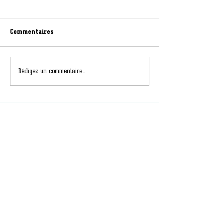
Commentaires
Rédigez un commentaire...
CONTACT
Aurélie LEROY
INFIRMIÈRE PUÉRICULTRICE
DIPLÔMÉE D’ÉTAT
SOPHROLOGUE CERTIFIÉE RNCP
FORMATRICE ET AUTEUR