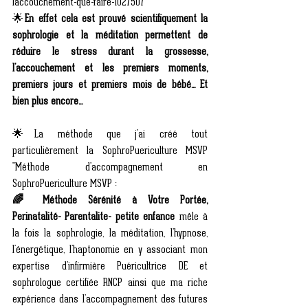
laccouchement-que-faire-1027507
🌟
En effet cela est prouvé scientifiquement la 
sophrologie et la méditation permettent de 
réduire le stress durant la grossesse, 
l'accouchement et les premiers moments, 
premiers jours et premiers mois de bébé... Et 
bien plus encore... 
🌟La méthode que j'ai créé tout 
particulièrement la SophroPuericulture MSVP 
"Méthode d'accompagnement en 
SophroPuericulture MSVP :
🌈 Méthode Sérénité à Votre Portée, 
Perinatalité- Parentalite- petite enfance
 mêle à 
la fois la sophrologie, la méditation, l'hypnose, 
l'énergétique, l'haptonomie en y associant mon 
expertise d'infirmière Puéricultrice DE et 
sophrologue certifiée RNCP ainsi que ma riche 
expérience dans l'accompagnement des futures 