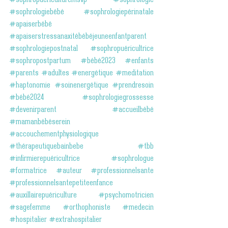
#sophropuericulturemsvp
#sophrologie
#sophrologiebébé
#sophrologiepérinatale
#apaiserbébé
#apaiserstressanaxitébébéjeuneenfantparent
#sophrologiepostnatal
#sophropuéricultrice
#sophropostpartum
#bébé2023
#enfants
#parents
#adultes
#energétique
#meditation
#haptonomie
#soinenergétique
#prendresoin
#bébé2024
#sophrologiegrossesse
#devenirparent
#accueilbébé
#mamanbébéserein
#accouchementphysiologique
#thérapeutiquebainbebe
#tbb
#infirmierepuéricultrice
#sophrologue
#formatrice
#auteur
#professionnelsante
#professionnelsantepetiteenfance
#auxillairepuériculture
#psychomotricien
#sagefemme
#orthophoniste
#medecin
#hospitalier
#extrahospitalier