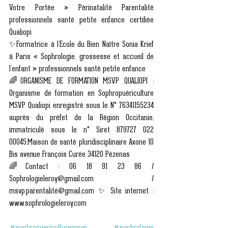
Votre Portée » Périnatalité Parentalité 
professionnels santé petite enfance certifiée 
Qualiopi
✨Formatrice à l’Ecole du Bien Naître Sonia Krief 
à Paris « Sophrologie, grossesse et accueil de 
l’enfant » professionnels santé petite enfance
🌈ORGANISME DE FORMATION MSVP QUALIOPI : 
Organisme de formation en Sophropuériculture 
MSVP Qualiopi enregistré sous le N° 76341155234 
auprès du préfet de la Région Occitanie, 
immatriculé sous le n° Siret 879727 022 
00045.Maison de santé pluridisciplinaire Axone 10 
Bis avenue François Curée 34120 Pézenas
🌈Contact : 06 18 91 23 86 / 
Sophrologieleroy@gmail.com / 
msvp.parentalité@gmail.com ✨ Site internet : 
www.sophrologieleroy.com