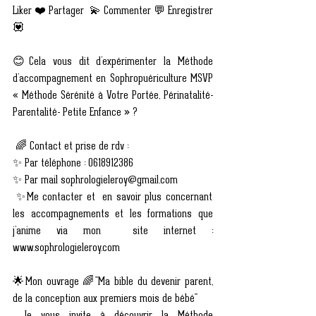
Liker ❤️ Partager  💫 Commenter 💬 Enregistrer
💟
😊Cela vous dit d’expérimenter la Méthode 
d’accompagnement en Sophropuériculture MSVP 
« Méthode Sérénité à Votre Portée, Périnatalité-
Parentalité- Petite Enfance » ?
 🌈 Contact et prise de rdv :
✨ Par téléphone : 0618912386
✨ Par mail sophrologieleroy@gmail.com
 ✨Me contacter et  en savoir plus concernant 
les accompagnements et les formations que 
j’anime via mon  site internet : 
www.sophrologieleroy.com
🌟Mon ouvrage 🌈"Ma bible du devenir parent, 
de la conception aux premiers mois de bébé"