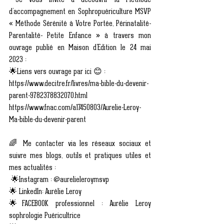
 Je vous invite à découvrir la Méthode 
d’accompagnement en Sophropuériculture MSVP 
« Méthode Sérénité à Votre Portée, Périnatalité-
Parentalité- Petite Enfance » à travers mon 
ouvrage publié en Maison d’Edition le 24 mai 
2023 : 
🌟Liens vers ouvrage par ici 😊 :
https://www.decitre.fr/livres/ma-bible-du-devenir-
parent-9782378832070.html
https://www.fnac.com/a17450803/Aurelie-Leroy-
Ma-bible-du-devenir-parent
🌈 Me contacter via les réseaux sociaux et 
suivre mes blogs, outils et pratiques utiles et 
mes actualités :
 🌟Instagram : @aurelieleroymsvp
🌟 LinkedIn: Aurélie Leroy
🌟FACEBOOK professionnel : Aurélie Leroy 
sophrologie Puéricultrice