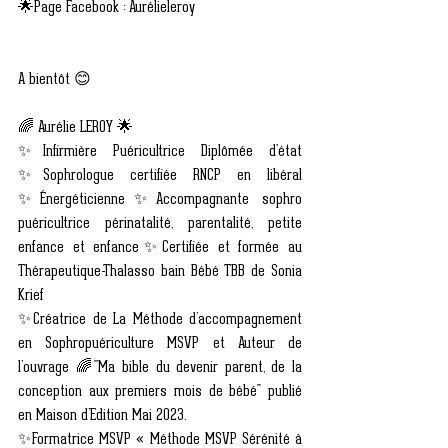
🌟Page Facebook : Aurélieleroy  
A bientôt 😊
🌈 Aurélie LEROY 🌟
✨Infirmière Puéricultrice Diplômée d'état 
✨Sophrologue certifiée RNCP en libéral 
✨Énergéticienne✨Accompagnante sophro 
puéricultrice périnatalité, parentalité, petite 
enfance et enfance✨Certifiée et formée au 
Thérapeutique-Thalasso bain Bébé TBB de Sonia 
Krief
✨Créatrice de La Méthode d’accompagnement 
en Sophropuériculture MSVP et Auteur de 
l’ouvrage 🌈"Ma bible du devenir parent, de la 
conception aux premiers mois de bébé" publié 
en Maison d’Edition Mai 2023. 
✨Formatrice MSVP « Méthode MSVP Sérénité à 