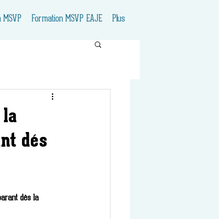
n MSVP
Formation MSVP EAJE
Plus
 la
nt dés
arant dès la 