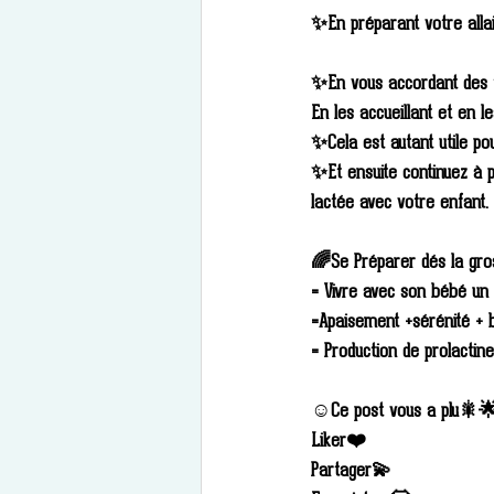
✨En préparant votre alla
✨En vous accordant des t
En les accueillant et en 
✨Cela est autant utile p
✨Et ensuite continuez à p
lactée avec votre enfant.
🌈Se Préparer dés la gro
= Vivre avec son bébé un 
=Apaisement +sérénité + b
= Production de prolactine
☺️Ce post vous a plu🎇
Liker❤️
Partager💫