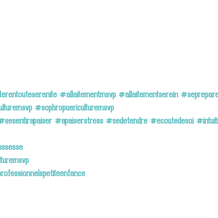
terentouteserenite
#allaitementmsvp
#allaitementserein
#sepreparer
ulturemsvp
#sophropuericulturemsvp
#sesentirapaiser
#apaiserstress
#sedetendre
#ecoutedesoi
#intuiti
ossesse
lturemsvp
rofessionnelspetiteenfance