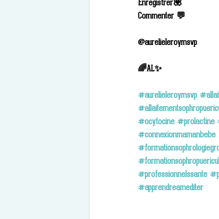
Enregistrer💟
Commenter 💬
@aurelieleroymsvp
🌈AL✨
#aurelieleroymsvp
#allai
#allaitementsophropueric
#ocytocine
#prolactine
#connexionmamanbebe
#formationsophrologiegr
#formationsophropuericu
#professionnelssante
#p
#apprendreamediter