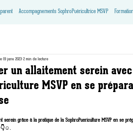
 parent
Accompagnements SophroPuéricultrice MSVP
Formatio
ie
19 janv. 2023
2 min de lecture
er un allaitement serein avec
iculture MSVP en se prépara
se
nt serein grâce à la pratique de la SophroPuericulture MSVP en se prép
👇☺️.