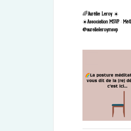
🌈
Aurélie Leroy 
☀️
☀️
Association MSVP
 : 
Mét
@aurelieleroymsvp