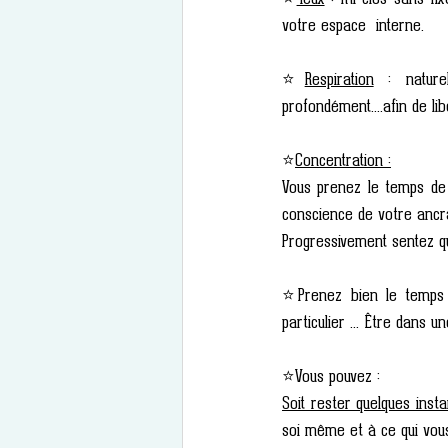
votre espace  interne.
⭐
Respiration
 : nature
profondément....afin de li
⭐
Concentration :
Vous prenez le temps de 
conscience de votre ancra
Progressivement sentez qu
⭐Prenez bien le temps d'
particulier ... Être dans u
⭐Vous pouvez :
Soit rester quelques inst
soi même et à ce qui vous