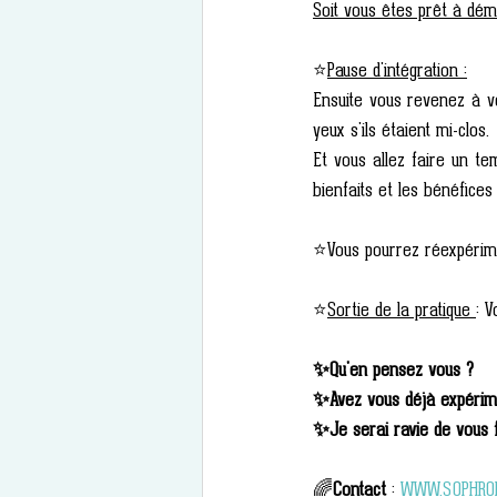
Soit vous êtes prêt à dém
⭐
Pause d'intégration :
Ensuite vous revenez à vo
yeux s'ils étaient mi-clos.
Et vous allez faire un tem
bienfaits et les bénéfices
⭐Vous pourrez réexpérimen
⭐
Sortie de la pratique 
: V
✨Qu'en pensez vous ?
✨Avez vous déjà expérim
✨Je serai ravie de vous fa
🌈
Contact
 : 
WWW.SOPHROP