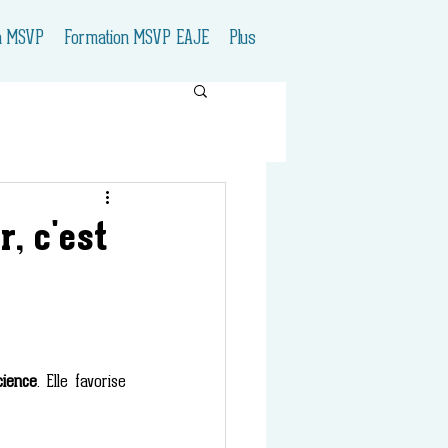
n MSVP
Formation MSVP EAJE
Plus
r, c'est
cience
. Elle favorise 