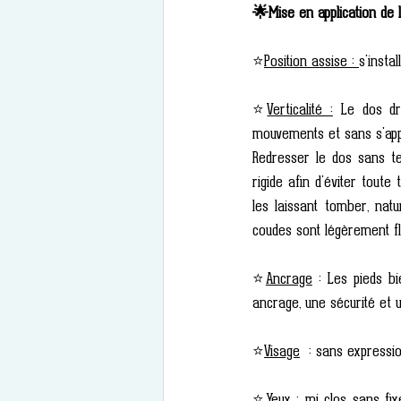
🌟Mise en application de l
⭐
Position assise : 
s'insta
⭐
Verticalité :
 Le dos dr
mouvements et sans s'appu
Redresser le dos sans te
rigide afin d'éviter toute
les laissant tomber, nat
coudes sont légèrement fl
⭐
Ancrage
 : Les pieds bi
ancrage, une sécurité et u
⭐
Visage
  : sans expressi
⭐
Yeux
 : mi clos sans fi