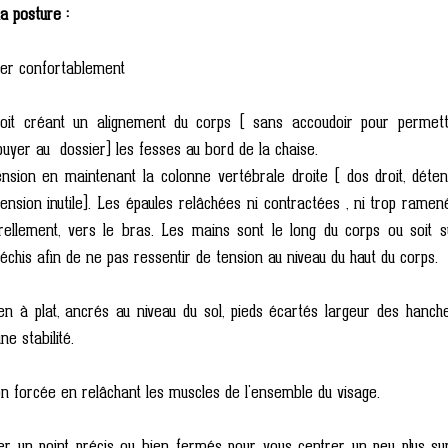
a posture :
ller confortablement
oit créant un alignement du corps ( sans accoudoir pour permettr
yer au  dossier) les fesses au bord de la chaise.
nsion en maintenant la colonne vertébrale droite ( dos droit, détend
 tension inutile). Les épaules relâchées ni contractées , ni trop ramené
urellement, vers le bras. Les mains sont le long du corps ou soit su
échis afin de ne pas ressentir de tension au niveau du haut du corps.
en à plat, ancrés au niveau du sol, pieds écartés largeur des hanch
ne stabilité.
on forcée en relâchant les muscles de l'ensemble du visage.
xer un point précis ou bien fermés pour vous centrer un peu plus sur