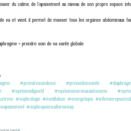
ouver du calme, de l'apaisement au niveau de son propre espace inte
 va et vient, il permet de masser tous les organes abdominaux favor
aphragme = prendre soin de sa santé globale
m
ragme
#prendresoindesoi
#preventionsanté
#diaphrag
e
#systemedigestif
#systemenerveuxautonome
#syste
ustress
#sophrologie
#meditation
#energetique
#infirmierepuericul
sapaisement
#sophropuericulturemsvp