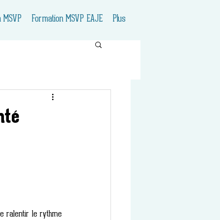
n MSVP
Formation MSVP EAJE
Plus
nté
ralentir le rythme 