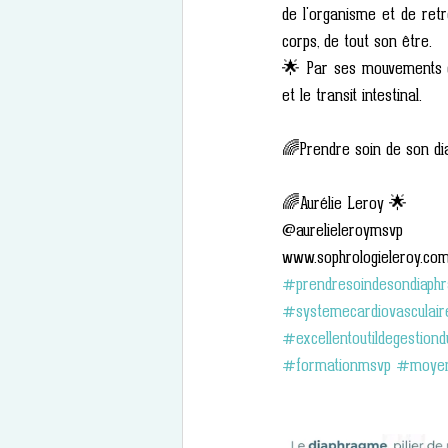
de l'organisme et de retr
corps, de tout son être. 
🌟 Par ses mouvements de
et le transit intestinal. 
🌈Prendre soin de son di
🌈Aurélie Leroy 🌟
@aurelieleroymsvp
www.sophrologieleroy.co
#prendresoindesondiaph
#systemecardiovasculair
#excellentoutildegestiond
#formationmsvp
#moyen