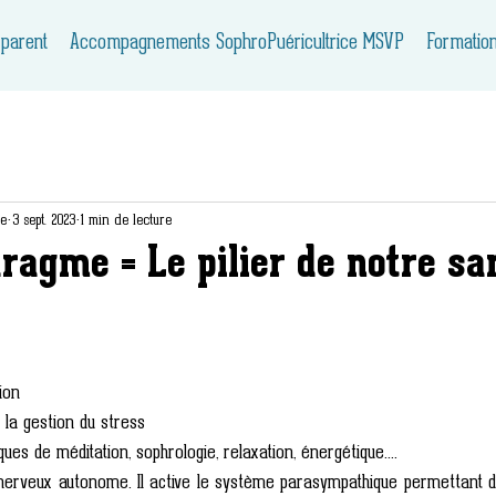
 parent
Accompagnements SophroPuéricultrice MSVP
Formatio
ie
3 sept. 2023
1 min de lecture
ragme = Le pilier de notre sa
ion
 la gestion du stress
ues de méditation, sophrologie, relaxation, énergétique....
rveux autonome. Il active le système parasympathique permettant de 