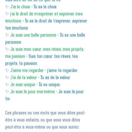
suis fière de toi, de ce que tu es
✨
J’ai le choix 
- Tu as le choix 
✨
j’ai le droit de m’exprimer et exprimer mes 
émotions
 - 
Tu as le droit de t’exprimer, exprimer 
tes émotions
✨
Je suis une belle personne 
- Tu es une belle 
personne
✨
Je suis mon cœur, mes rêves, mes projets, 
ma passion 
- Suis ton cœur, tes rêves, tes 
projets, ta passion
✨
J’aime me regarder 
- j’aime te regarder 
✨
J’ai de la valeur 
- Tu as de la valeur 
✨
Je suis unique 
- Tu es unique 
✨
Je suis là pour moi-même 
- Je suis là pour 
toi
Ces phrases ou ces mots que vous dites peut-
être à vous enfants, ou que vous vous dites 
peut-être à vous-même ou que vous auriez 