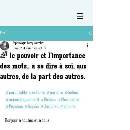
Post
Sophrologie Leroy Aurélie
11 avr. 2021
2 min de lecture
🌈 le pouvoir et l’importance
des mots.. à se dire à soi, aux
autres, de la part des autres.
#parentalité
#enfants
#parents
#bébés
#accompagnement
#Béziers
#Montpellier
#Pézenas
#Gignac
#Juvignac
#enligne
Bonjour à toutes et à tous,