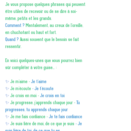
Je vous propose quelques phrases qui peuvent 
être utiles de recevoir ou de se dire à soi-
même, petits et les grands.
Comment ? 
Mentalement, au creux de l’oreille, 
en chuchotant ou haut et fort.
Quand ?
 Aussi souvent que le besoin se fait 
ressentir.
En voici quelques-unes que vous pourrez bien 
sûr compléter à votre guise… :
✨
Je m’aime - 
Je t’aime
✨
Je m’écoute 
- Je t’écoute
✨
Je crois en moi - 
Je crois en toi 
✨
Je progresse, j’apprends chaque jour - 
Tu 
progresses, tu apprends chaque jour
✨
Je me fais confiance - 
Je te fais confiance 
✨
Je suis fière de moi, de ce que je suis 
- Je 