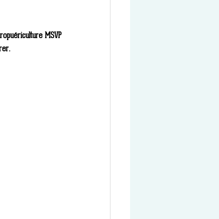
opuériculture MSVP 
rer. 