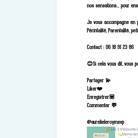
nos sensations... pour ensu
Je vous accompagne en pr
Périntalité, Parentalité, p
Contact ; 06 18 91 23 86 
😊Si cela vous dit, vous p
Partager 💫
Liker❤️
Enregistrer💟
Commenter 💬
@aurelieleroymsvp 