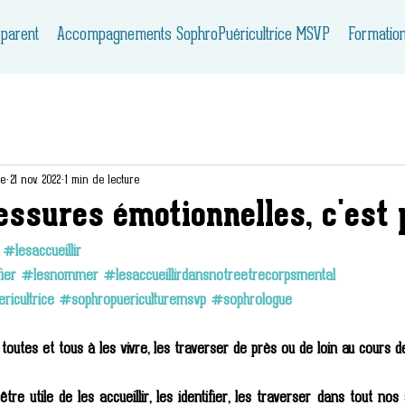
 parent
Accompagnements SophroPuéricultrice MSVP
Formatio
ie
21 nov. 2022
1 min de lecture
ssures émotionnelles, c'est pa
#lesaccueillir
ier
#lesnommer
#lesaccueillirdansnotreetrecorpsmental
ricultrice
#sophropuericulturemsvp
#sophrologue
es et tous à les vivre, les traverser de près ou de loin au cours de 
tre utile de les accueillir, les identifier, les traverser dans tout nos 