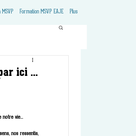
n MSVP
Formation MSVP EAJE
Plus
r ici ...
notre vie... 
sens, nos ressentis, 