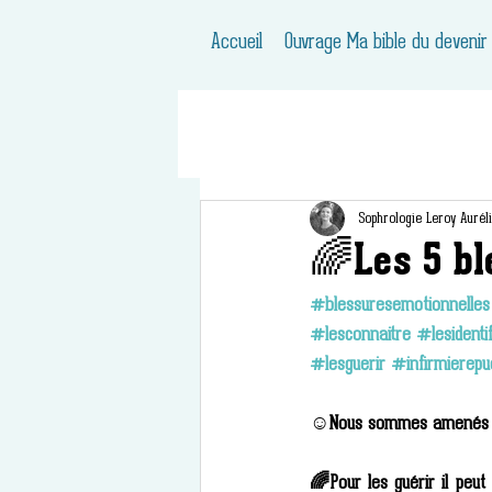
Accueil
Ouvrage Ma bible du devenir
Sophrologie Leroy Aurél
🌈Les 5 ble
#blessuresemotionnelles
#lesconnaitre
#lesidentif
#lesguerir
#infirmierepue
☺️Nous sommes amenés tout
🌈Pour les guérir il peut ê