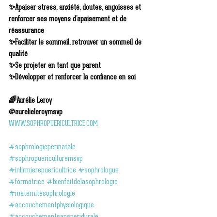
✨Apaiser stress, anxiété, doutes, angoisses et 
renforcer ses moyens d’apaisement et de 
réassurance
✨Faciliter le sommeil, retrouver un sommeil de 
qualité
✨Se projeter en tant que parent
✨Développer et renforcer la confiance en soi
🌈Aurélie Leroy
@aurelieleroymsvp
WWW.SOPHROPUERICULTRICE.COM
#sophrologieperinatale
#sophropuericulturemsvp
#infirmierepuericultrice
#sophrologue
#formatrice
#bienfaitdelasophrologie
#maternitésophrologie
#accouchementphysiologique