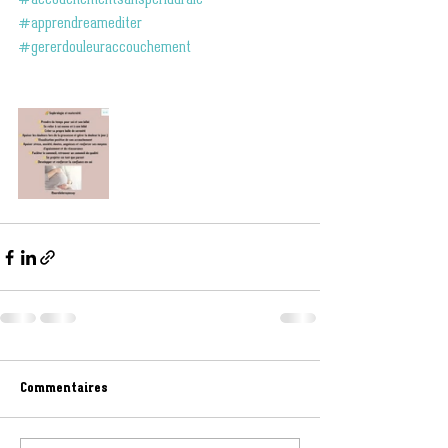
#accouchementsansperidurale
#apprendreamediter
#gererdouleuraccouchement
Commentaires