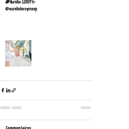
🌈Aurélie LEROY✨
@aurelieleroymsvp
Commentaires