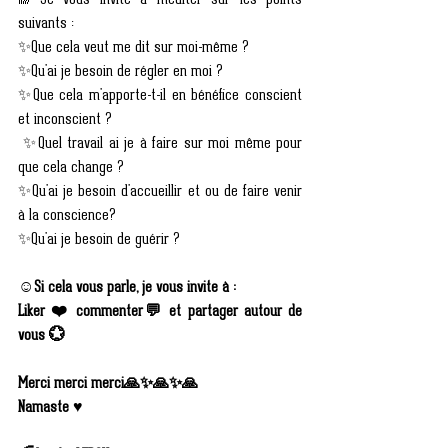
🌈Je vous invite à méditer sur les points 
suivants :
✨Que cela veut me dit sur moi-même ?
✨Qu'ai je besoin de régler en moi ?
✨Que cela m'apporte-t-il en bénéfice conscient 
et inconscient ?
 ✨Quel travail ai je à faire sur moi même pour 
que cela change ?
✨Qu'ai je besoin d'accueillir et ou de faire venir 
à la conscience?
✨Qu'ai je besoin de guérir ?
☺️Si cela vous parle, je vous invite à :
Liker ❤️ commenter💬 et partager autour de 
vous 💮
Merci merci merci🙏✨🙏✨🙏
Namaste ♥️