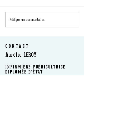
Rédigez un commentaire...
CONTACT
Aurélie LEROY
INFIRMIÈRE PUÉRICULTRICE
DIPLÔMÉE D’ÉTAT
SOPHROLOGUE CERTIFIÉE RNCP
FORMATRICE ET AUTEUR
​INTERVIENT : EN CABINET | A DOMICILE | EN
ÉTABLISSEMENT | EN LIGNE
Tél :
06 18 91 23 86
|