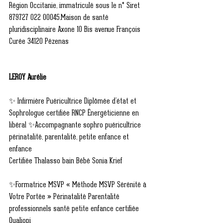
Région Occitanie, immatriculé sous le n° Siret 
879727 022 00045.Maison de santé 
pluridisciplinaire Axone 10 Bis avenue François 
Curée 34120 Pézenas
LEROY Aurélie                                                    
✨ Infirmière Puéricultrice Diplômée d'état et 
Sophrologue certifiée RNCP Énergéticienne en 
libéral ✨Accompagnante sophro puéricultrice 
périnatalité, parentalité, petite enfance et 
enfance
Certifiée Thalasso bain Bébé Sonia Krief
✨Formatrice MSVP « Méthode MSVP Sérénité à 
Votre Portée » Périnatalité Parentalité 
professionnels santé petite enfance certifiée 
Qualiopi