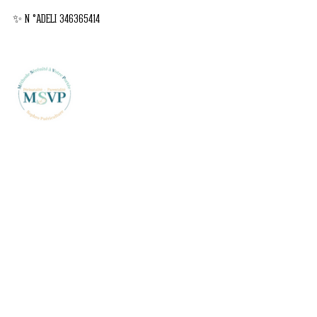
✨ N °ADELI 346365414
Commentaires