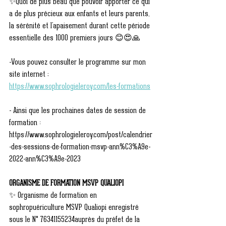
✨Quoi de plus beau que pouvoir apporter ce qui 
a de plus précieux aux enfants et leurs parents, 
la sérénité et l'apaisement durant cette période 
essentielle des 1000 premiers jours 😊😍🙏 
-Vous pouvez consulter le programme sur mon 
site internet ;
https://www.sophrologieleroy.com/les-formations
- Ainsi que les prochaines dates de session de 
formation :
https://www.sophrologieleroy.com/post/calendrier
-des-sessions-de-formation-msvp-ann%C3%A9e-
2022-ann%C3%A9e-2023
ORGANISME DE FORMATION MSVP QUALIOPI
✨ Organisme de formation en 
sophropuériculture MSVP Qualiopi enregistré 
sous le N° 76341155234auprès du préfet de la 