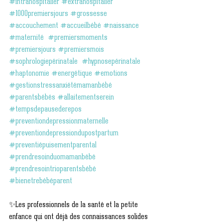
#intrahospitalier
#extrahospitalier
#1000premiersjours
#grossesse
#accouchement
#accueilbébé
#naissance
#maternité
#premiersmoments
#premiersjours
#premiersmois
#sophrologiepérinatale
#hypnosepérinatale
#haptonomie
#energétique
#emotions
#gestionstressanxiétémamanbébé
#parentsbébés
#allaitementserein
#tempsdepausederepos
#preventiondepressionmaternelle
#preventiondepressiondupostpartum
#preventiépuisementparental
#prendresoinduomamanbébé
#prendresointrioparentsbébé
#bienetrebébéparent
✨Les professionnels de la santé et la petite 
enfance qui ont déjà des connaissances solides 