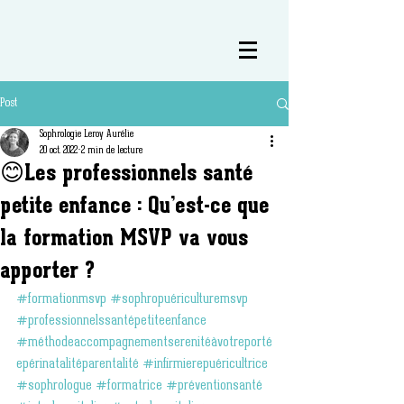
Post
Sophrologie Leroy Aurélie
20 oct. 2022
2 min de lecture
😊Les professionnels santé
petite enfance : Qu’est-ce que
la formation MSVP va vous
apporter ?
#formationmsvp
#sophropuériculturemsvp
#professionnelssantépetiteenfance
#méthodeaccompagnementserenitéàvotreporté
epérinatalitéparentalité
#infirmierepuéricultrice
#sophrologue
#formatrice
#préventionsanté