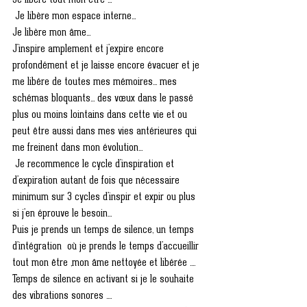
Je libère tout mon être ... 
 Je libère mon espace interne...
Je libère mon âme... 
J'inspire amplement et j'expire encore 
profondément et je laisse encore évacuer et je 
me libére de toutes mes mémoires... mes 
schémas bloquants... des vœux dans le passé 
plus ou moins lointains dans cette vie et ou 
peut être aussi dans mes vies antérieures qui 
me freinent dans mon évolution... 
 Je recommence le cycle d'inspiration et 
d'expiration autant de fois que nécessaire 
minimum sur 3 cycles d'inspir et expir ou plus 
si j'en éprouve le besoin...
Puis je prends un temps de silence, un temps 
d'intégration  où je prends le temps d'accueillir 
tout mon être ,mon âme nettoyée et libérée ....
Temps de silence en activant si je le souhaite 
des vibrations sonores ....