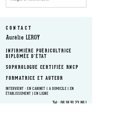
CONTACT
Aurélie LEROY
INFIRMIÈRE PUÉRICULTRICE
DIPLÔMÉE D’ÉTAT
SOPHROLOGUE CERTIFIÉE RNCP
FORMATRICE ET AUTEUR
​INTERVIENT : EN CABINET | A DOMICILE | EN
ÉTABLISSEMENT | EN LIGNE
Tél :
06 18 91 23 86
|
sophrologieleroy@gmail.com
www.sophrologieleroy.com