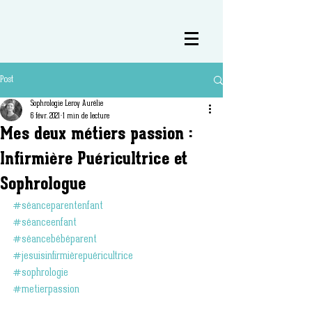
Post
Sophrologie Leroy Aurélie
6 févr. 2021
1 min de lecture
Mes deux métiers passion :
Infirmière Puéricultrice et
Sophrologue
#séanceparentenfant
#séanceenfant
#séancebébéparent
#jesuisinfirmièrepuéricultrice
#sophrologie
#metierpassion