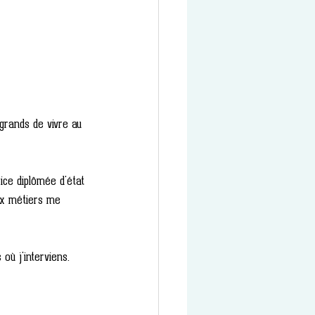
grands de vivre au 
ice diplômée d'état 
ux métiers me 
où j'interviens. 