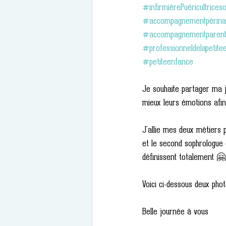
#infirmièrePuéricultrices
#accompagnementpérinati
#accompagnementparenta
#professionneldelapetite
#petiteenfance
Je souhaite partager ma j
mieux leurs émotions afin 
J'allie mes deux métiers p
et le second sophrologue
définissent totalement 
Voici ci-dessous deux phot
Belle journée à vous 