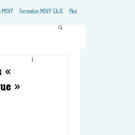
n MSVP
Formation MSVP EAJE
Plus
s «
gue »