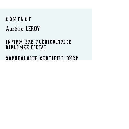
CONTACT
Aurélie LEROY
INFIRMIÈRE PUÉRICULTRICE
DIPLÔMÉE D’ÉTAT
SOPHROLOGUE CERTIFIÉE RNCP
FORMATRICE ET AUTEUR
​INTERVIENT : EN CABINET | A DOMICILE | EN
ÉTABLISSEMENT | EN LIGNE
Tél :
06 18 91 23 86
|
sophrologieleroy@gmail.com
www.sophrologieleroy.com