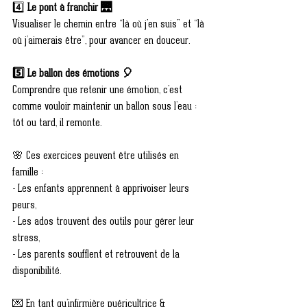
4️⃣
 Le pont à franchir 🌉
Visualiser le chemin entre “là où j’en suis” et “là 
où j’aimerais être”, pour avancer en douceur.
5️⃣ Le ballon des émotions 🎈
Comprendre que retenir une émotion, c’est 
comme vouloir maintenir un ballon sous l’eau : 
tôt ou tard, il remonte.
🌸 Ces exercices peuvent être utilisés en 
famille :
- Les enfants apprennent à apprivoiser leurs 
peurs,
- Les ados trouvent des outils pour gérer leur 
stress,
- Les parents soufflent et retrouvent de la 
disponibilité.
💌 En tant qu’infirmière puéricultrice & 