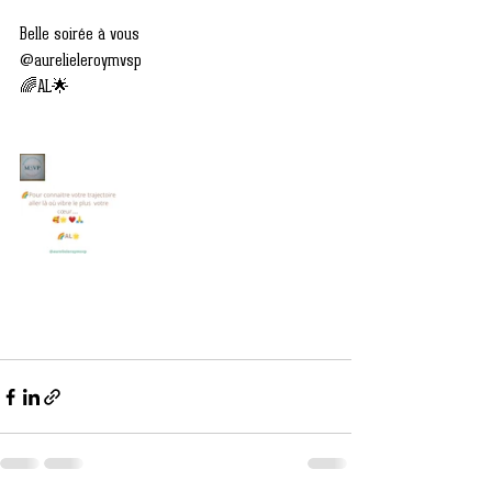
Belle soirée à vous 
@aurelieleroymvsp
🌈AL🌟