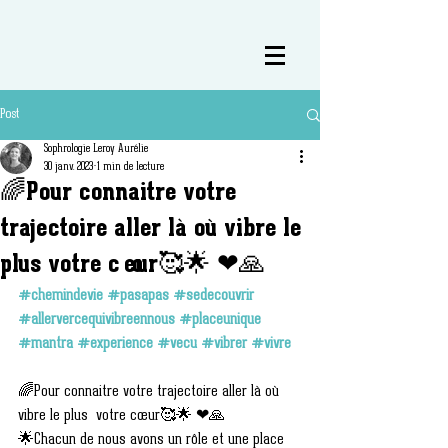
Post
Sophrologie Leroy Aurélie
30 janv. 2023
1 min de lecture
🌈Pour connaitre votre
trajectoire aller là où vibre le
plus votre cœur🥰🌟 ❤🙏
#chemindevie
#pasapas
#sedecouvrir
#allervercequivibreennous
#placeunique
#mantra
#experience
#vecu
#vibrer
#vivre
🌈Pour connaitre votre trajectoire aller là où 
vibre le plus  votre cœur🥰🌟 ❤🙏
🌟Chacun de nous avons un rôle et une place 