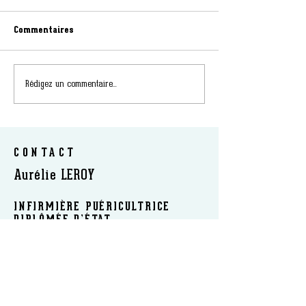
Commentaires
Rédigez un commentaire...
CONTACT
Aurélie LEROY
INFIRMIÈRE PUÉRICULTRICE
DIPLÔMÉE D’ÉTAT
SOPHROLOGUE CERTIFIÉE RNCP
FORMATRICE ET AUTEUR
​INTERVIENT : EN CABINET | A DOMICILE | EN