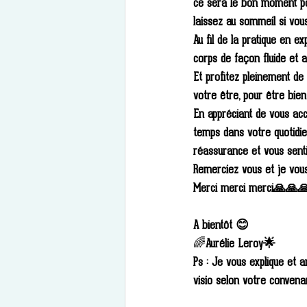
ce sera le bon moment pou
laissez au sommeil si vou
Au fil de la pratique en e
corps de façon fluide et a
Et profitez pleinement d
votre être, pour être bie
En appréciant de vous ac
temps dans votre quotidi
réassurance et vous sentir
Remerciez vous et je vou
Merci merci merci🙏🙏
A bientôt 😊
🌈
Aurélie Leroy🌟
Ps : Je vous explique et 
visio selon votre conven