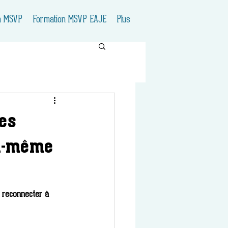
n MSVP
Formation MSVP EAJE
Plus
des
oi-même
s reconnecter à 