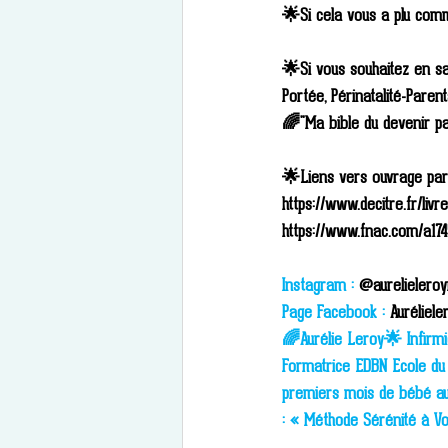
🌟Si cela vous a plu comm
🌟Si vous souhaitez en sa
Portée, Périnatalité-Pare
🌈"Ma bible du devenir p
🌟Liens vers ouvrage par 
https://www.decitre.fr/li
https://www.fnac.com/a174
Instagram :
 @aurelieleroy
Page Facebook :
 Auréliele
🌈Aurélie Leroy🌟 Infirmi
Formatrice EDBN Ecole du 
premiers mois de bébé aux
: « Méthode Sérénité à Vo