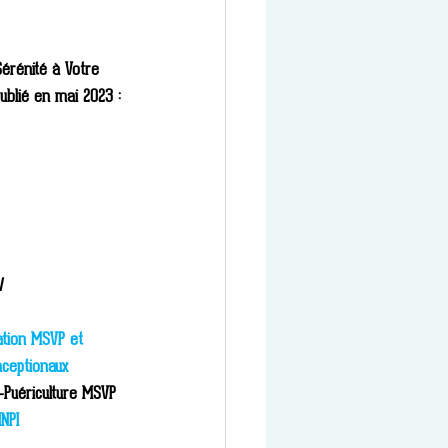
érénité à Votre 
ublié en mai 2023 :
/
ation MSVP et 
nceptionaux 
Puériculture MSVP
NPI