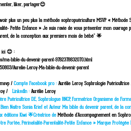
enter, liker, partager😊
voir plus un peu plus la méthode sophropuériculture MSVP « Méthode S
ntalité- Petite Enfance » Je suis ravie de vous présenter mon ouvrage p
arent, de la conception aux premiers mois de bébé" 🌟
ici 😊 :
vres/ma-bible-du-devenir-parent-9782378832070.html
50803/Aurelie-Leroy-Ma-bible-du-devenir-parent
msvp / 
Compte Facebook pro :
 Aurélie Leroy Sophrologie Puéricultrice 
roy /  
 LinkedIn :
 Aurélie Leroy
ère Puéricultrice DE, Sophrologue RNCP, Formatrice Organisme de Form
Bien Naitre Sonia Krief et Auteur Ma bible du devenir parent, de la co
 éditions Kiwi 🌟Créatrice de 
Méthode d’Accompagnement en Sophro-
tre Portée, Périnatalité-Parentalité-Petite Enfance » Marque Protégée I