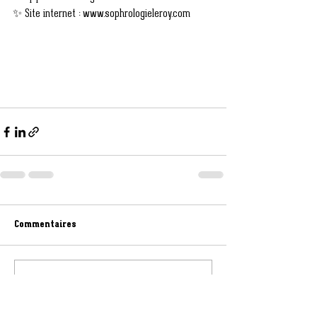
✨ Site internet : www.sophrologieleroy.com
Commentaires
Rédigez un commentaire...