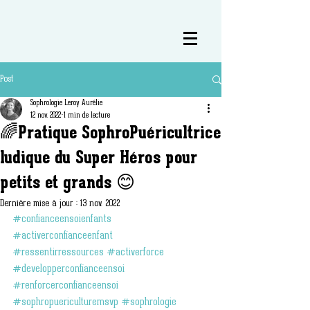
Post
Sophrologie Leroy Aurélie
12 nov. 2022
1 min de lecture
🌈Pratique SophroPuéricultrice
ludique du Super Héros pour
petits et grands 😊
Dernière mise à jour :
13 nov. 2022
#confianceensoienfants
#activerconfianceenfant
#ressentirressources
#activerforce
#developperconfianceensoi
#renforcerconfianceensoi
#sophropuericulturemsvp
#sophrologie