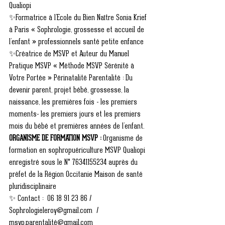
Qualiopi
✨Formatrice à l’Ecole du Bien Naître Sonia Krief 
à Paris « Sophrologie, grossesse et accueil de 
l’enfant » professionnels santé petite enfance
✨Créatrice de MSVP et Auteur du Manuel 
Pratique MSVP « Méthode MSVP Sérénité à 
Votre Portée » Périnatalité Parentalité : Du 
devenir parent, projet bébé, grossesse, la 
naissance, les premières fois - les premiers 
moments- les premiers jours et les premiers 
mois du bébé et premières années de l’enfant.
ORGANISME DE FORMATION MSVP :
 Organisme de 
formation en sophropuériculture MSVP Qualiopi 
enregistré sous le N° 76341155234 auprès du 
préfet de la Région Occitanie Maison de santé 
pluridisciplinaire 
✨ Contact :  06 18 91 23 86 / 
Sophrologieleroy@gmail.com  / 
msvp.parentalité@gmail.com