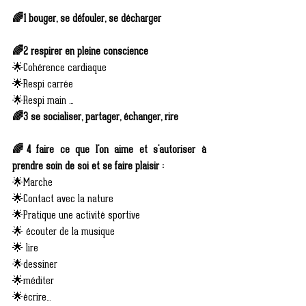
🌈1 bouger, se défouler, se décharger
🌈2 respirer en pleine conscience
🌟Cohérence cardiaque
🌟Respi carrée 
🌟Respi main ... 
🌈3 se socialiser, partager, échanger, rire 
🌈4 faire ce que l'on aime et s'autoriser à 
prendre soin de soi et se faire plaisir :
🌟Marche
🌟Contact avec la nature
🌟Pratique une activité sportive
🌟 écouter de la musique
🌟 lire
🌟dessiner
🌟méditer
🌟écrire...