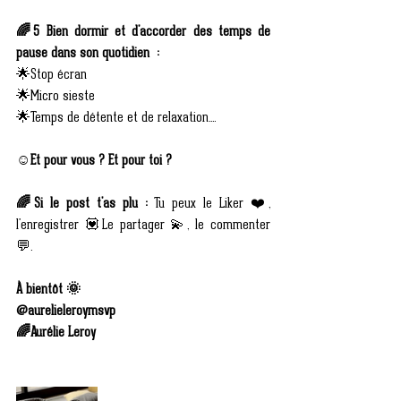
🌈5 Bien dormir et d'accorder des temps de 
pause dans son quotidien  : 
🌟Stop écran 
🌟Micro sieste
🌟Temps de détente et de relaxation.... 
☺️Et pour vous ? Et pour toi ? 
🌈Si le post t'as plu : 
Tu peux le Liker ❤️, 
l'enregistrer 💟Le partager 💫, le commenter 
💬.
À bientôt 🌞
@aurelieleroymsvp  
🌈Aurélie Leroy