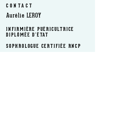
CONTACT
Aurélie LEROY
INFIRMIÈRE PUÉRICULTRICE
DIPLÔMÉE D’ÉTAT
SOPHROLOGUE CERTIFIÉE RNCP
FORMATRICE ET AUTEUR
​INTERVIENT : EN CABINET | A DOMICILE | EN
ÉTABLISSEMENT | EN LIGNE
Tél :
06 18 91 23 86
|
sophrologieleroy@gmail.com
www.sophrologieleroy.com