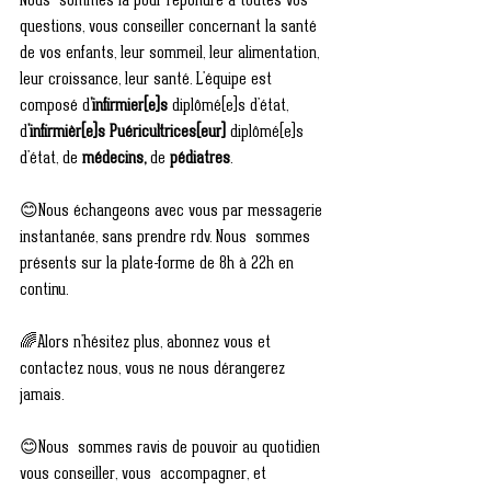
Nous  sommes là pour répondre à toutes vos 
questions, vous conseiller concernant la santé 
de vos enfants, leur sommeil, leur alimentation,  
leur croissance, leur santé. L'équipe est 
composé d
’infirmier(e)s
 diplômé(e)s d'état, 
d
'infirmièr(e)s Puéricultrices(eur)
 diplômé(e)s 
d'état, de
 médecins,
 de 
pédiatres
.
😊Nous échangeons avec vous par messagerie 
instantanée, sans prendre rdv. Nous  sommes 
présents sur la plate-forme de 8h à 22h en 
continu. 
🌈Alors n'hésitez plus, abonnez vous et 
contactez nous, vous ne nous dérangerez 
jamais. 
😊Nous  sommes ravis de pouvoir au quotidien 
vous conseiller, vous  accompagner, et 