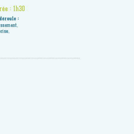
rée : 1h30
déroule :
issement,
rise,