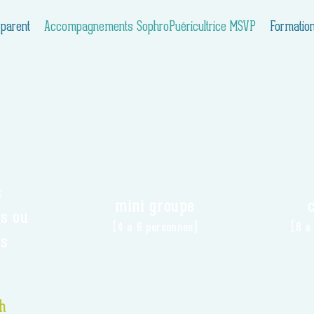
 parent
Accompagnements SophroPuéricultrice MSVP
Formatio
s
mini groupe
c
es ou
(4 à 6 personnes)
(8 à
es
h