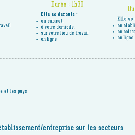
Durée : 1h30
Du
Elle se déroule :
Elle se 
au cabinet,
ravail
en établ
à votre domicile,
en entrep
sur votre
lieu de travail
en ligne
en ligne
e et les pays
établissement/entreprise sur les secteurs