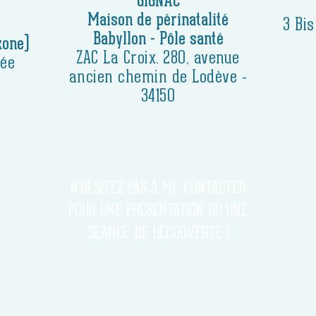
GIGNAC
Maison de périnatalité
3 Bi
Babyllon - Pôle santé
xone)
ZAC La Croix. 280, avenue
rée
ancien chemin de Lodève -
34150
N'HÉSITEZ PAS À ME CONTACTER
POUR UNE PRÉSENTATION OU
UNE
SÉANCE DE DÉCOUVERTE !