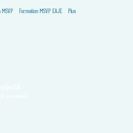
n MSVP
Formation MSVP EAJE
Plus
ollectif
 15 personnes)