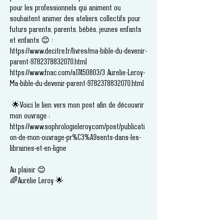
pour les professionnels qui animent ou
souhaitent animer des ateliers collectifs pour
futurs parents, parents, bébés, jeunes enfants
et enfants 😊 :
https://www.decitre.fr/livres/ma-bible-du-devenir-
parent-9782378832070.html
https://www.fnac.com/a17450803/3
Aurelie-Leroy-
Ma-bible-du-devenir-parent-9782378832070.html
🌟Voici le lien vers mon post afin de découvrir
mon ouvrage ;
https://www.sophrologieleroy.com/post/publicati
on-de-mon-ouvrage-pr%C3%A9sents-dans-les-
librairies-et-en-ligne
Au plaisir 😊
🌈Aurélie Leroy 🌟