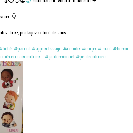
😴😤😢😐😨
😊
 situé dans le ventre et dans le ❤  . 
essous  👇
tez, likez, partagez autour de vous 
#bébé
#parent
#apprentissage
#écoute
#corps
#cœur
#besoin
irmièrerepuéricultrice
#professionnel
#petiteenfance