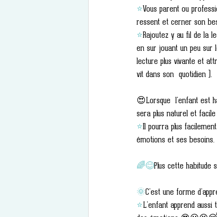
⭐
Vous parent ou professi
ressent et cerner son beso
⭐
Rajoutez y au fil de la 
en sur jouant un peu sur l
lecture plus vivante et attr
vit dans son  quotidien ).
😍Lorsque  l'enfant est hab
sera plus naturel et facile 
⭐
Il pourra plus facileme
émotions et ses besoins.
🌈😊
Plus cette habitude s
🌞
C'est une forme d'appr
⭐
L'enfant apprend aussi t