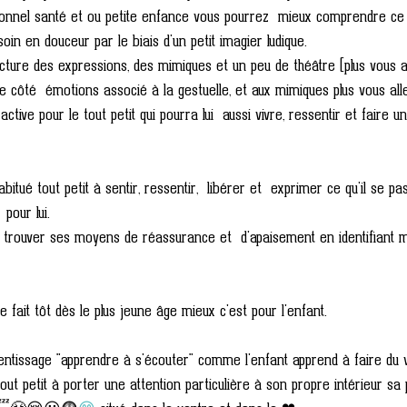
onnel santé et ou petite enfance vous pourrez  mieux comprendre ce 
in en douceur par le biais d'un petit imagier ludique.
lecture des expressions, des mimiques et un peu de théâtre (plus vous al
e côté  émotions associé à la gestuelle, et aux mimiques plus vous all
active pour le tout petit qui pourra lui  aussi vivre, ressentir et faire un
itué tout petit à sentir, ressentir,  libérer et  exprimer ce qu'il se pas
 pour lui.
nt trouver ses moyens de réassurance et  d'apaisement en identifiant 
e fait tôt dès le plus jeune âge mieux c'est pour l'enfant.
entissage "apprendre à s'écouter" comme l'enfant apprend à faire du v
out petit à porter une attention particulière à son propre intérieur sa