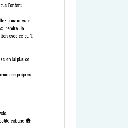
que l'enfant 
lez pouvoir vivre 
ez  rendre  la 
 lien avec ce qu 'il 
se en lui plus ce 
mieux ses propres 
élo.
 petite cabane 🛖 