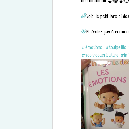
des émotions 😍😀😫
🌈
Voici le petit livre ci d
🌟
N'hésitez pas à commen
#émotions
#toutpetits
#sophropuériculture
#inf