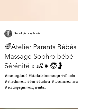
Sophrologie Leroy Aurélie
🌈Atelier Parents Bébés «
Massage Sophro bébé
Sérénité » 👶👧🧒🤰
#massagebébé #bienfaitsdumassage #détente
#attachement #lien #bonheur #touchernourrissant
#accompagnementparental...