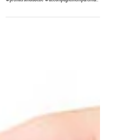
#bienetre #grossesse #naissance
#premiersmoisbébé #accompagnementparental
#périnatailité...