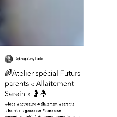
Sophrologie Leroy Aurélie
🌈Atelier spécial Futurs
parents « Allaitement
Serein » 🤰🤱
#bébé #nouveauné #allaitement #sérénité