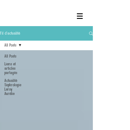
Fil d'actualité
All Posts
All Posts
Liens et
articles
partagés
Actualité
Sophrologie
Leroy
Aurélie