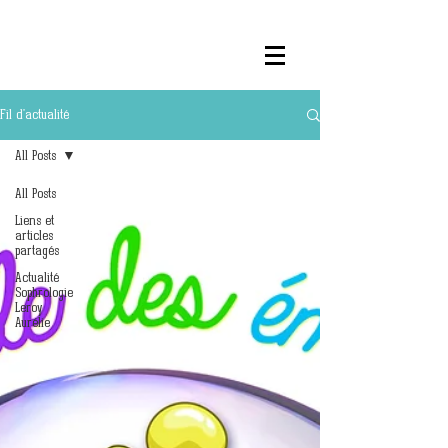
Fil d'actualité
All Posts
All Posts
Liens et
articles
partagés
Actualité
Sophrologie
Leroy
Aurélie