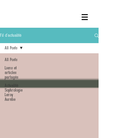
Fil d'actualité
All Posts
All Posts
Liens et
articles
partagés
Actualité
Sophrologie
Leroy
Aurélie