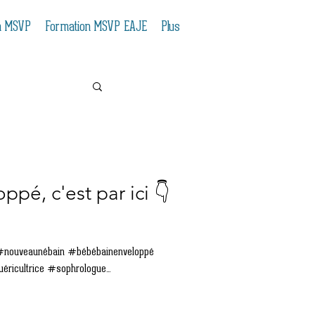
n MSVP
Formation MSVP EAJE
Plus
pé, c'est par ici 👇
#nouveaunébain #bébébainenveloppé
éricultrice #sophrologue...