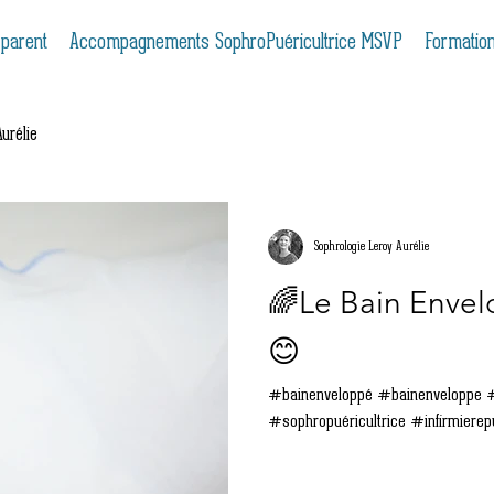
 parent
Accompagnements SophroPuéricultrice MSVP
Formatio
urélie
Sophrologie Leroy Aurélie
🌈Le Bain Envelop
😊
#bainenveloppé #bainenveloppe 
#sophropuéricultrice #infirmierepu