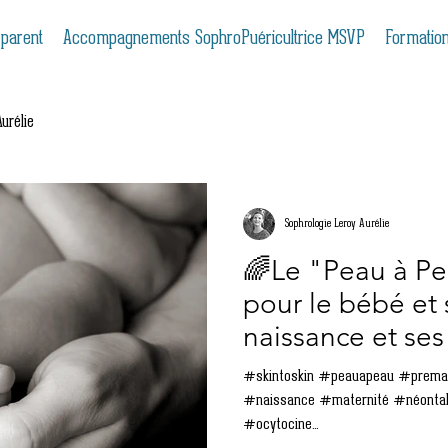
 parent
Accompagnements SophroPuéricultrice MSVP
Formatio
urélie
Sophrologie Leroy Aurélie
️🌈Le "Peau à Pe
pour le bébé et 
naissance et ses
#skintoskin #peauapeau #prema #prematurite #bebe #bebeaterme
#naissance #maternité #néontalogie #premiersjours #prem
#ocytocine...