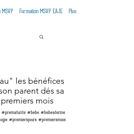
n MSVP
Formation MSVP EAJE
Plus
au" les bénéfices
son parent dés sa
 premiers mois
iersmois