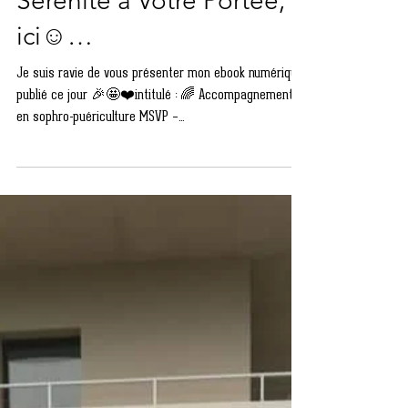
MSVP - Méthode
Sérénité à Votre Portée,
ici☺️…
Je suis ravie de vous présenter mon ebook numérique
publié ce jour 🎉🤩❤️intitulé : 🌈 Accompagnement
en sophro-puériculture MSVP –...