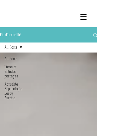
Fil d'actualité
All Posts
All Posts
Liens et
articles
partagés
Actualité
Sophrologie
Leroy
Aurélie