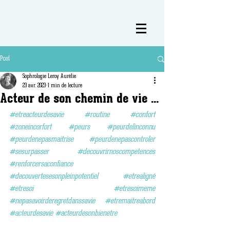
Post
Sophrologie Leroy Aurélie
23 avr. 2023
1 min de lecture
Acteur de son chemin de vie ...
#etreacteurdesavie
#routine
#confort
#zoneincorfort
#peurs
#peurdelinconnu
#peurdenepasmaitrise
#peurdenepascontroler
#sesurpasser
#decouvrirnoscompetences
#renforcersaconfiance
#decouvertesesonpleinpotentiel
#etrealigne
́ 
#etresoi
#etresoimeme
#nepasavoirderegretdanssavie
#etremaitreabord
#acteurdesavie
#acteurdesonbienetre