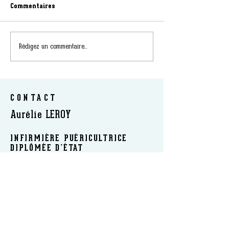
Commentaires
Rédigez un commentaire...
CONTACT
Aurélie LEROY
INFIRMIÈRE PUÉRICULTRICE
DIPLÔMÉE D’ÉTAT
SOPHROLOGUE CERTIFIÉE RNCP
FORMATRICE ET AUTEUR
​INTERVIENT : EN CABINET | A DOMICILE | EN
ÉTABLISSEMENT | EN LIGNE