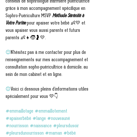
conseils de sophrologue infirmière puéricultrice 
grâce à mon accompagnement spécifique en 
Sophro-Puériculture MSVP 
Méthode Sérénité à 
Votre Portée
 pour apaiser votre bébé 👶💛 et 
vous apaiser vous aussi parents et futurs 
parents 👶👧🧒🤰💛. 
😊
N’hésitez pas à me contacter pour plus de 
renseignements sur mes accompagnement et 
consultation sopho-puéricultrice à domicile, au 
sein de mon cabinet et en ligne. 
😊
Voici ci dessous pleins d'informations utiles 
spécialement pour vous 💛👇
#emmaillotage
#emmaillotement
#apaiserbébé
#lange
#nouveauné
#nourrisson
#naissance
#pleursdusoir
#pleursdunourrisson
#maman
#bébé