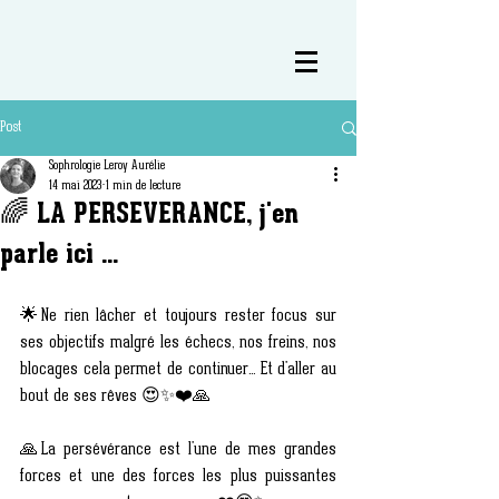
Post
Sophrologie Leroy Aurélie
14 mai 2023
1 min de lecture
🌈 LA PERSEVERANCE, j'en
parle ici ...
🌟Ne rien lâcher et toujours rester focus sur 
ses objectifs malgré les échecs, nos freins, nos 
blocages cela permet de continuer... Et d'aller au 
bout de ses rêves 😍✨❤️🙏
🙏La persévérance est l'une de mes grandes 
forces et une des forces les plus puissantes 