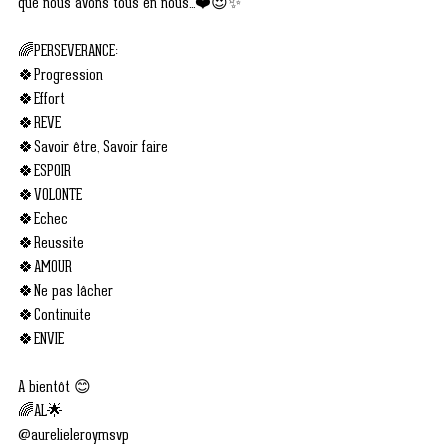
que nous avons tous en nous...❤️😍✨ 
🌈PERSEVERANCE:
🍀Progression
🍀Effort
🍀REVE
🍀Savoir être, Savoir faire 
🍀ESPOIR
🍀VOLONTE
🍀Echec
🍀Reussite 
🍀AMOUR
🍀Ne pas lâcher 
🍀Continuite 
🍀ENVIE
A bientôt 😊
🌈AL🌟
@aurelieleroymsvp 