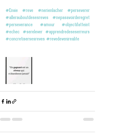
#Envie
#reve
#nerienlacher
#perseverer
#allerauboutdesesreves
#nepasavoirderegret
#perseverance
#amour
#objectifatteint
#echec
#serelever
#apprendredeseserreurs
#concretisersesreves
#revedevenirealite