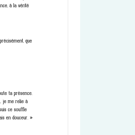
nce, à la vérité 
 précisément, que 
oute ta présence. 
… je me relie à 
uis ce souffle 
rais en douceur. »