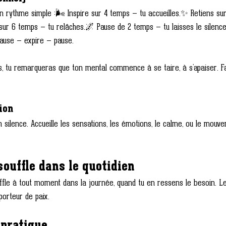
un rythme simple :🌬️ Inspire sur 4 temps — tu accueilles.✨ Retiens su
 sur 6 temps — tu relâches.🌌 Pause de 2 temps — tu laisses le silence
ause — expire — pause.
s, tu remarqueras que ton mental commence à se taire, à s’apaiser. Fa
ion
 silence. Accueille les sensations, les émotions, le calme, ou le mouve
souffle dans le quotidien
ffle à tout moment dans la journée, quand tu en ressens le besoin. Le
, porteur de paix.