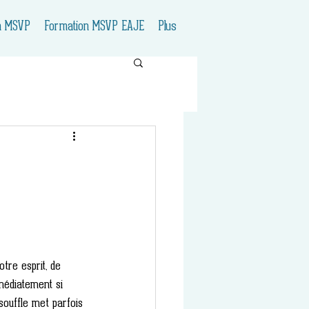
n MSVP
Formation MSVP EAJE
Plus
otre esprit, de 
mmédiatement si 
souffle met parfois 