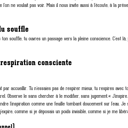
l’on ne voulait pas voir. Mais il nous invite aussi à l’écoute, à la prése
du souffle
 ton souffle, tu ouvres un passage vers la pleine conscience. C’est là,
 respiration consciente
ar accueillir. Tu n’essaies pas de respirer mieux, tu respires avec t
rel. Observe le sans chercher à le modifier, sans jugement.« J’inspire
ndre l’inspiration comme une feuille tombant doucement sur l’eau. Je s
j’expire, comme si je déposais un poids invisible, comme si je me libé
onnel)