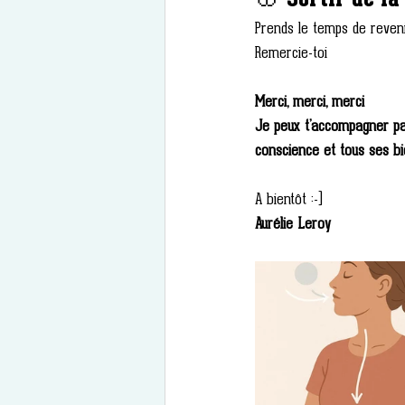
🌸 Sortir de la
Prends le temps de reveni
Remercie-toi
Merci, merci, merci 
Je peux t’accompagner par
conscience et tous ses bie
A bientôt :-)
Aurélie Leroy