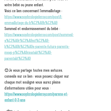
votre bébé ou jeune enfant.
Voici ce lien concernant l'emmaillotage ; 
https://www.sophrologieleroy.com/post/l-
emmaillotage-du-b%C3%A9b%C3%A9
Sommeil et endormissement du bébé : 
https://www.sophrologieleroy.com/post/sommeil-
s%C3%A9r%C3%A9nit%C3%A9-
b%C3%A9b%C3%A9s-parents-futurs-parents-
msvp-p%C3%A9rinatalit%C3%A9-
parentalit%C3%A9
😊Je vous partage toutes mes astuces, 
conseils sur ce lien ; vous pouvez cliquer sur 
chaque mot souligné vous aurez pleins 
d'informations utiles pour vous : 
https://www.sophrologieleroy.com/parens-et-
enfant-0-3-ans