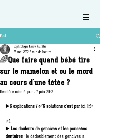
Post
Sophrologie Leroy Aurélie
25 mai 2022
2 min de lecture
🌈Que faire quand bébé tire
sur le mamelon et ou le mord
au cours d'une tétée ?
Dernière mise à jour :
7 juin 2022
▶️
6 explications / ✅6 solutions c'est par ici 
😊
:
⭐
1
▶️ 
Les douleurs de gencives et les poussées 
dentaires 
: le dédoublement dès gencives à 