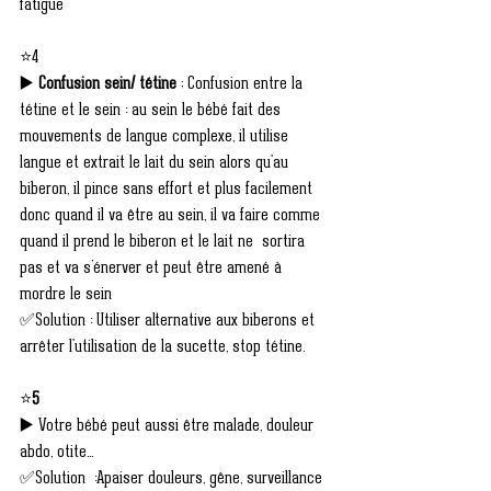
fatigue 
⭐4
▶️ 
Confusion sein/ tétine
 ; Confusion entre la 
tétine et le sein : au sein le bébé fait des 
mouvements de langue complexe, il utilise 
langue et extrait le lait du sein alors qu'au 
biberon, il pince sans effort et plus facilement 
donc quand il va être au sein, il va faire comme 
quand il prend le biberon et le lait ne  sortira 
pas et va s’énerver et peut être amené à 
mordre le sein
✅Solution : Utiliser alternative aux biberons et 
arrêter l'utilisation de la sucette, stop tétine.
⭐
5
▶️ Votre bébé peut aussi être malade, douleur 
abdo, otite... 
✅Solution  :Apaiser douleurs, gêne, surveillance 