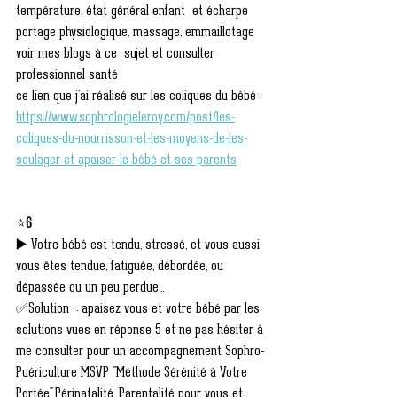
température, état général enfant  et écharpe 
portage physiologique, massage, emmaillotage 
voir mes blogs à ce  sujet et consulter 
professionnel santé 
ce lien que j'ai réalisé sur les coliques du bébé : 
https://www.sophrologieleroy.com/post/les-
coliques-du-nourrisson-et-les-moyens-de-les-
soulager-et-apaiser-le-bébé-et-ses-parents
⭐
6
▶️ Votre bébé est tendu, stressé, et vous aussi 
vous êtes tendue, fatiguée, débordée, ou 
dépassée ou un peu perdue...
✅Solution  : apaisez vous et votre bébé par les 
solutions vues en réponse 5 et ne pas hésiter à 
me consulter pour un accompagnement Sophro-
Puériculture MSVP "Méthode Sérénité à Votre 
Portée",Périnatalité, Parentalité pour vous et 