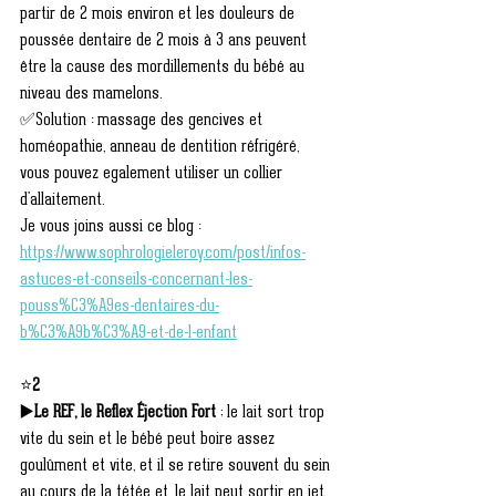
partir de 2 mois environ et les douleurs de 
poussée dentaire de 2 mois à 3 ans peuvent 
être la cause des mordillements du bébé au 
niveau des mamelons.
✅Solution : massage des gencives et 
homéopathie, anneau de dentition réfrigéré, 
vous pouvez egalement utiliser un collier 
d'allaitement. 
Je vous joins aussi ce blog : 
https://www.sophrologieleroy.com/post/infos-
astuces-et-conseils-concernant-les-
pouss%C3%A9es-dentaires-du-
b%C3%A9b%C3%A9-et-de-l-enfant
⭐
2
▶️
Le REF, le Reflex Éjection Fort
 ; le lait sort trop 
vite du sein et le bébé peut boire assez 
goulûment et vite, et il se retire souvent du sein 
au cours de la tétée et, le lait peut sortir en jet 