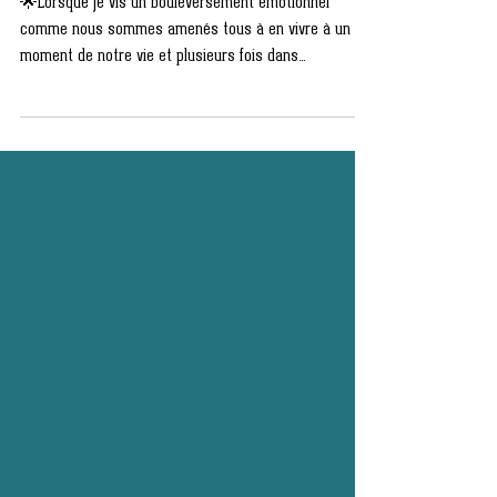
intérieur, c'est par ici…
🌟Lorsque je vis un bouleversement émotionnel
comme nous sommes amenés tous à en vivre à un
moment de notre vie et plusieurs fois dans...