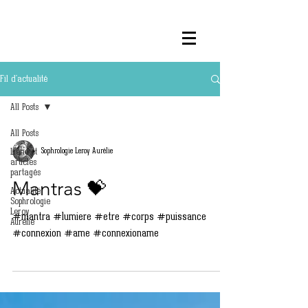
Fil d'actualité
All Posts
All Posts
Liens et
Sophrologie Leroy Aurélie
articles
partagés
Mantras 💝
Actualité
Sophrologie
Leroy
#mantra #lumiere #etre #corps #puissance
Aurélie
#connexion #ame #connexioname