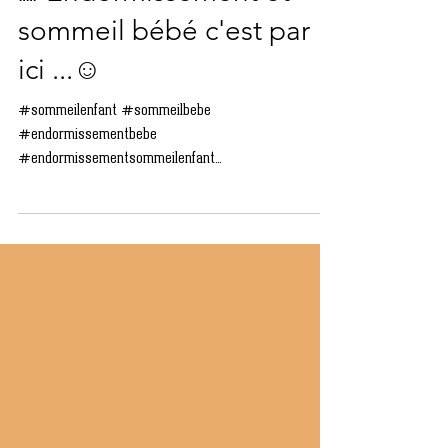
🌈Endormissement et
sommeil bébé c'est par
ici ...☺️
#sommeilenfant #sommeilbebe
#endormissementbebe
#endormissementsommeilenfant
#sommeilsereinenfant #siestesbebes
#siestesbebe...