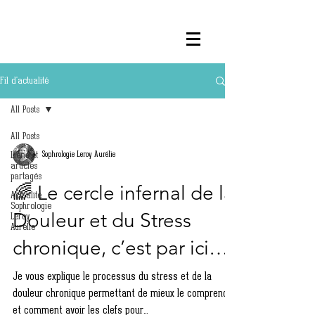
Fil d'actualité
All Posts
All Posts
Liens et
Sophrologie Leroy Aurélie
articles
partagés
🌈 Le cercle infernal de la
Actualité
Sophrologie
Douleur et du Stress
Leroy
Aurélie
chronique, c’est par ici…
Je vous explique le processus du stress et de la
douleur chronique permettant de mieux le comprendre
et comment avoir les clefs pour...