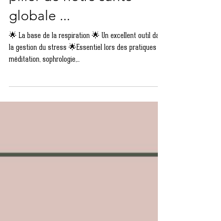
Sophrologie Leroy Aurélie
🌈Le diaphragme = Le
pilier de notre santé
globale ...
🌟 La base de la respiration 🌟 Un excellent outil dans
la gestion du stress 🌟Essentiel lors des pratiques de
méditation, sophrologie,...