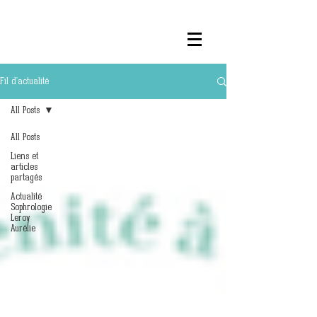
Fil d'actualité
All Posts
All Posts
Liens et
articles
partagés
Actualité
Sophrologie
Leroy
Aurélie