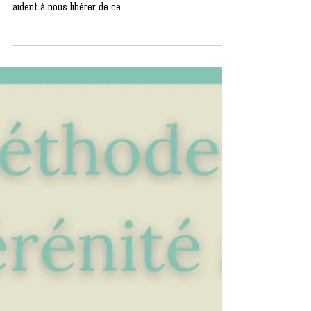
🏵Les bienfaits de pleurer
😭😪😩 et de rire 😂🤣😂
c'est par ici...
🌈Pleurer 😭 est naturel et utile et cela présente des
bienfaits : 🌟Les larmes ont un effet calmant et nous
aident à nous libérer de ce...