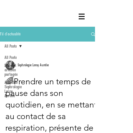
Fil d'actualité
All Posts
All Posts
Liens et
Sophrologie Leroy Aurélie
articles
partagés
🌈Prendre un temps de
Actualité
Sophrologie
pause dans son
Leroy
Aurélie
quotidien, en se mettant
au contact de sa
respiration, présente de