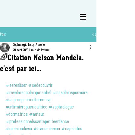
Post
Sophrologie Leroy Aurélie
28 sept. 2022
1 min de lecture
🌈Citation Nelson Mandela.
c'est par ici...
#serealiser
#sedecouvrir
#revelersonpleinpotentiel
#nospleinspouvoirs
#sophropuericulturemsvp
#infirmierepuericultrice
#sophrologue
#formatrice
#auteur
#professionnelssantepetiteenfance
#missiondevie
#transmission
#capacites