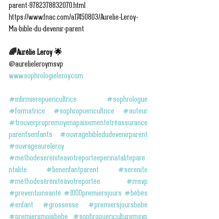
parent-9782378832070.html
https://www.fnac.com/a17450803/Aurelie-Leroy-
Ma-bible-du-devenir-parent
🌈Aurélie Leroy 🌟
@aurelieleroymsvp
www.sophrologieleroy.com
#infirmierepuericultrice
#sophrologue
#formatrice
#sophropuericultrice
#auteur
#trouverpropremoyenapaisementetréassurance
parentsenfants
#ouvragebibledudevenirparent
#ouvrageaureleroy
#methodesereniteavotreporteeperinatalitepare
ntalite
#lienenfantparent
#serenite
#méthodesérénitéàvotreportée
#msvp
#preventionsanté
#1000premiersjours
#bébés
#enfant
#grossesse
#premiersjoursbebe
#premiersmoisbebe
#sophropuericulturemsvp